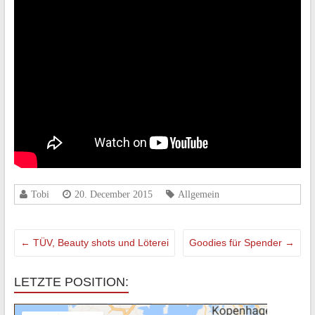
Tobi
20. December 2015
Allgemein
←
TÜV, Beauty shots und Löterei
Goodies für Spender
→
LETZTE POSITION: