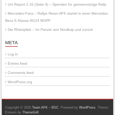
Uni Report 2.16 (Seite 4) – Spenden für gemeinnützige Rally
Mercedes-Fans – Rallye Ream AFK startet in einer Mercedes-
Benz E-Klasse W124 MOPF
Die Rheinpfalz – Im Panzer ans Nordkap und zurück
META
Log in
Entries feed
Comments feed
WordPress.org
Copyright © 2026
Team AFK – BSC
. Powered by
WordPress
. Theme:
Esteem by
ThemeGrill
.