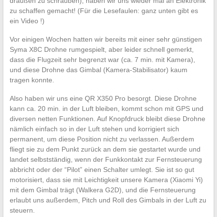
draußen zu schrauben), haben wir uns wieder mal an Elektronik
zu schaffen gemacht! (Für die Lesefaulen: ganz unten gibt es
ein Video !)
Vor einigen Wochen hatten wir bereits mit einer sehr günstigen
Syma X8C Drohne rumgespielt, aber leider schnell gemerkt,
dass die Flugzeit sehr begrenzt war (ca. 7 min. mit Kamera),
und diese Drohne das Gimbal (Kamera-Stabilisator) kaum
tragen konnte.
Also haben wir uns eine QR X350 Pro besorgt. Diese Drohne
kann ca. 20 min. in der Luft bleiben, kommt schon mit GPS und
diversen netten Funktionen. Auf Knopfdruck bleibt diese Drohne
nämlich einfach so in der Luft stehen und korrigiert sich
permanent, um diese Position nicht zu verlassen. Außerdem
fliegt sie zu dem Punkt zurück an dem sie gestartet wurde und
landet selbstständig, wenn der Funkkontakt zur Fernsteuerung
abbricht oder der “Pilot” einen Schalter umlegt. Sie ist so gut
motorisiert, dass sie mit Leichtigkeit unsere Kamera (Xiaomi Yi)
mit dem Gimbal trägt (Walkera G2D), und die Fernsteuerung
erlaubt uns außerdem, Pitch und Roll des Gimbals in der Luft zu
steuern.