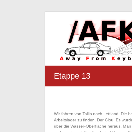
Etappe 13
Wir fahren von Tallin nach Lettland. Die 
Arbeitslager zu finden. Der Clou: Es wur
über die Wasser-Oberfläche heraus. Ma