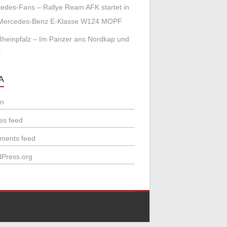
edes-Fans – Rallye Ream AFK startet in
 Mercedes-Benz E-Klasse W124 MOPF
Rheinpfalz – Im Panzer ans Nordkap und
k
A
in
ies feed
ments feed
Press.org