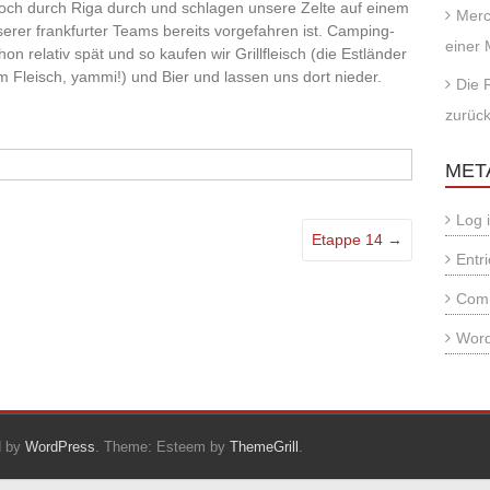
edoch durch Riga durch und schlagen unsere Zelte auf einem
Merc
erer frankfurter Teams bereits vorgefahren ist. Camping-
einer
schon relativ spät und so kaufen wir Grillfleisch (die Estländer
em Fleisch, yammi!) und Bier und lassen uns dort nieder.
Die 
zurüc
MET
Log 
Etappe 14
→
Entr
Com
Word
d by
WordPress
. Theme: Esteem by
ThemeGrill
.