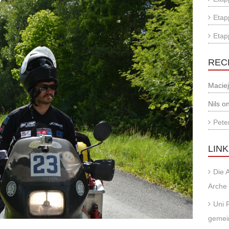
Etap
Etap
REC
Macie
Nils
o
Pete
LIN
Die 
Arche
Uni 
gemein