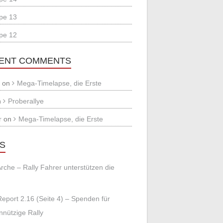
pe 13
pe 12
ENT COMMENTS
j
on
Mega-Timelapse, die Erste
n
Proberallye
r
on
Mega-Timelapse, die Erste
KS
Arche – Rally Fahrer unterstützen die
Report 2.16 (Seite 4) – Spenden für
nützige Rally