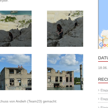
rjäär.
DAT
18.06
REC
Etap
Etap
chuss von Andieh (Team23) gemacht:
Etap